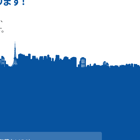
ります！
、
。