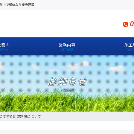
神奈川で解体なら東央建設
0
社案内
業務内容
施工
お知らせ
に関する助成制度について