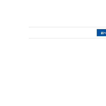
ペ
前
ー
ジ
ナ
ビ
ゲ
ー
シ
ョ
ン