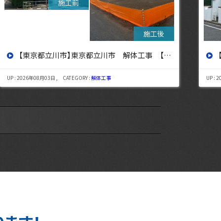
【東京都杉並区】東京都杉並区 解体工事【東京・埼玉・神奈川の解体工事なら東央建設へ】
UP : 2026年07月29日 , CATEGORY :
解体工事
UP : 