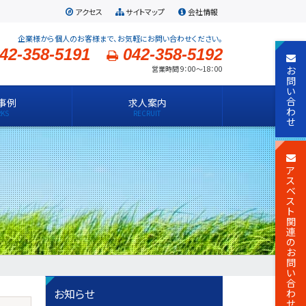
アクセス
サイトマップ
会社情報
企業様から個人のお客様まで、お気軽にお問い合わせください。
42-358-5191
042-358-5192
お
営業時間 9：00～18：00
問
い
合
事例
求人案内
わ
せ
ア
ス
ベ
ス
ト
関
連
の
お
問
い
合
お知らせ
わ
せ