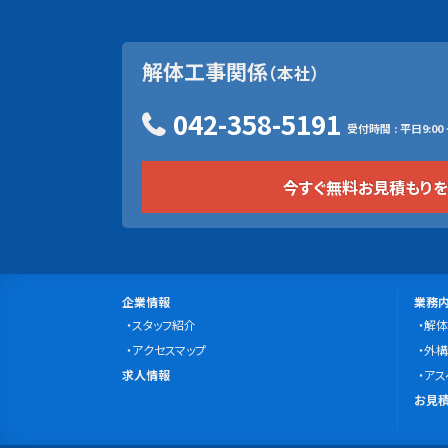
解体工事関係
（本社）
042-358-5191
受付時間 : 平日9:00 ~
今すぐ無料お見積もり
サ
会
事
企業情報
業務
社
スタッフ紹介
業
解体
イ
案
アクセスマップ
内
外構
ト
求
内
求人情報
容
アス
マ
人
無
お見積
情
料
ッ