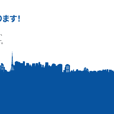
ります！
、
。