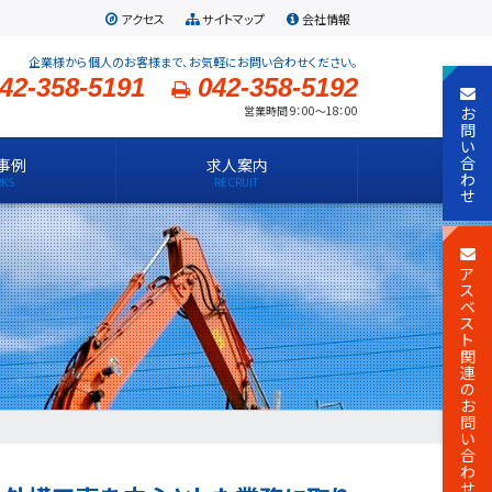
アクセス
サイトマップ
会社情報
企業様から個人のお客様まで、お気軽にお問い合わせください。
42-358-5191
042-358-5192
お
営業時間 9：00～18：00
問
い
合
事例
求人案内
わ
せ
ア
ス
ベ
ス
ト
関
連
の
お
問
い
合
わ
せ