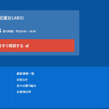
武蔵台LABO）
3
受付時間 : 平日9:00 ~ 18:00
今すぐ相談する
更
最新情報一覧
新
お知らせ
情
日々の取り組み
報
お客様の声