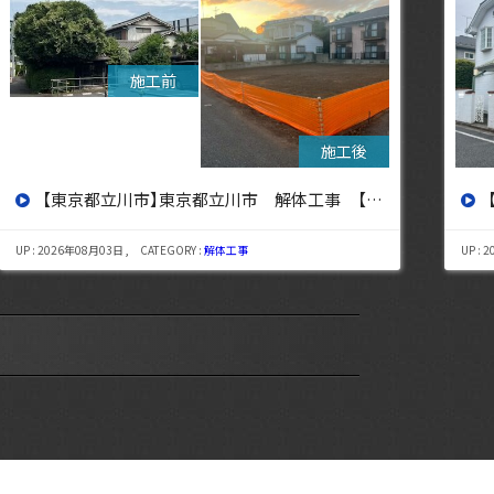
【東京都杉並区】東京都杉並区 解体工事【東京・埼玉・神奈川の解体工事なら東央建設へ】
UP : 2026年07月29日 , CATEGORY :
解体工事
UP : 