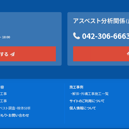
アスベスト分析関係
（
042-306-666
 18:00
をする
施
内容
施工事例
工事
工
解体・外構工事施工一覧
こ
工事
事
サイトのご利用について
の
ベスト調査・検体分析
例
個人情報について
サ
もり・お問い合わせ
イ