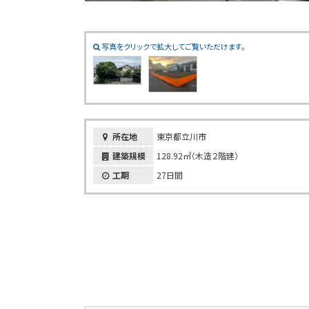
写真をクリックで拡大してご覧いただけます。
所在地
東京都立川市
建築規模
128.92㎡（木造２階建）
工期
27日間