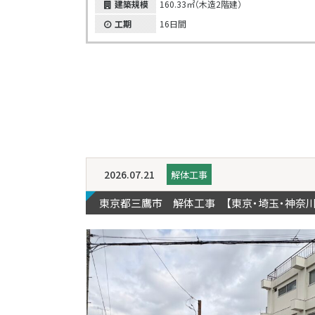
建築規模
160.33㎡（木造2階建）
工期
16日間
2026.07.21
解体工事
東京都三鷹市 解体工事 【東京・埼玉・神奈