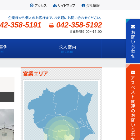
アクセス
サイトマップ
会社情報
企業様から個人のお客様まで、お気軽にお問い合わせください。
42-358-5191
042-358-5192
お
営業時間 9：00～18：00
問
い
合
事例
求人案内
わ
せ
営業エリア
ア
ス
ベ
ス
ト
関
連
の
お
問
い
合
わ
せ