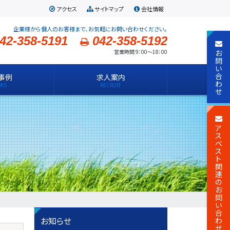
アクセス
サイトマップ
会社情報
企業様から個人のお客様まで、お気軽にお問い合わせください。
42-358-5191
042-358-5192
お
営業時間 9：00～18：00
問
い
合
事例
求人案内
わ
せ
ア
ス
ベ
ス
ト
関
連
の
お
問
い
合
お知らせ
わ
せ