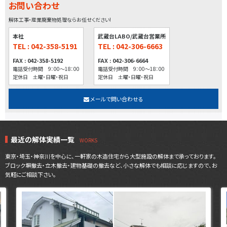
お問い合わせ
解体工事・産業廃棄物処理ならお任せください!
本社
武蔵台LABO/武蔵台営業所
TEL : 042-358-5191
TEL : 042-306-6663
FAX : 042-358-5192
FAX : 042-306-6664
電話受付時間 9：00～18：00
電話受付時間 9：00～18：00
定休日 土曜・日曜・祝日
定休日 土曜・日曜・祝日
メールで問い合わせる
最近の解体実績一覧
東京・埼玉・神奈川を中心に、一軒家の木造住宅から大型施設の解体まで承っております。
ブロック塀撤去・立木撤去・建物基礎の撤去など、小さな解体でも相談に応じますので、お
気軽にご相談下さい。