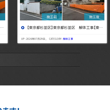
【東京都杉並区】東京都杉並区 解体工事【東京・埼玉・神奈川の解体工事なら東央建設へ】
UP : 2026年07月29日 , CATEGORY :
解体工事
UP : 