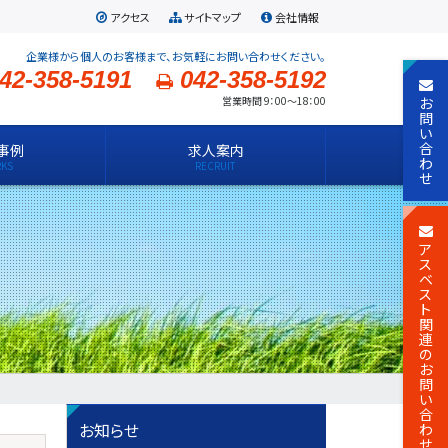
アクセス
サイトマップ
会社情報
企業様から個人のお客様まで、お気軽にお問い合わせください。
42-358-5191
042-358-5192
お
営業時間 9：00～18：00
問
い
合
事例
求人案内
わ
せ
ア
ス
ベ
ス
ト
関
連
の
お
問
い
合
お知らせ
わ
せ