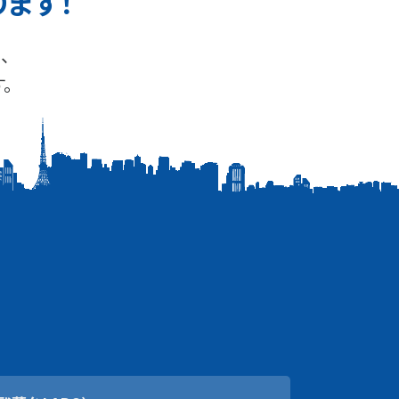
ります！
、
。