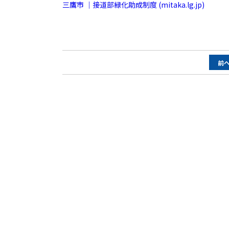
三鷹市 ｜接道部緑化助成制度 (mitaka.lg.jp)
ペ
前
ー
ジ
ナ
ビ
ゲ
ー
シ
ョ
ン