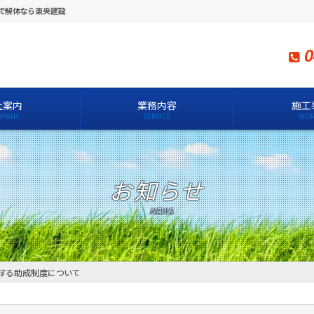
川で解体なら東央建設
0
社案内
業務内容
施工
お知らせ
する助成制度について