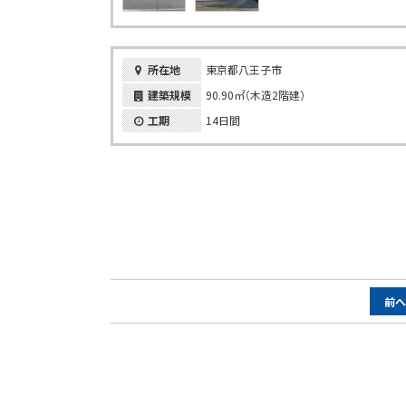
所在地
東京都八王子市
建築規模
90.90㎡（木造2階建）
工期
14日間
ペ
前
ー
ジ
ナ
ビ