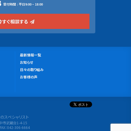
3
受付時間 : 平日9:00 ~ 18:00
今すぐ相談する
更
最新情報一覧
新
お知らせ
情
日々の取り組み
報
お客様の声
分析のスペシャリスト
府中市武蔵台1-4-15
FAX：042-306-6664