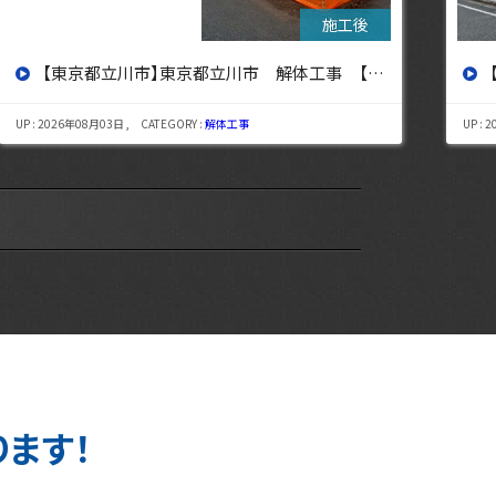
京・埼玉・神奈川の解体工事なら東央建設へ】
【東京都杉並区】東京都杉並区 解体工事【東京・埼玉・神奈
解体工事
UP : 2026年07月29日 , CATEGORY :
解体工事
ります！