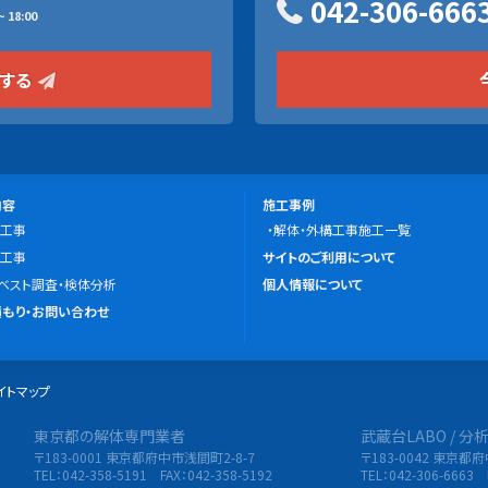
042-306-666
 18:00
をする
施
内容
施工事例
工事
工
解体・外構工事施工一覧
こ
工事
事
サイトのご利用について
の
ベスト調査・検体分析
例
個人情報について
サ
もり・お問い合わせ
イ
ト
イトマップ
に
つ
東京都の解体専門業者
武蔵台LABO / 
限会社 東央建設
い
〒183-0001 東京都府中市浅間町2-8-7
〒183-0042 東京都
て
TEL：042-358-5191 FAX：042-358-5192
TEL：042-306-6663 