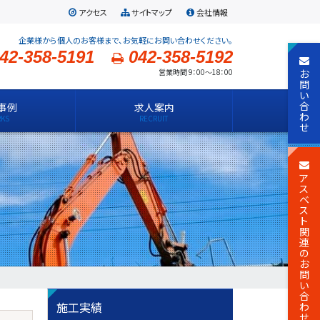
アクセス
サイトマップ
会社情報
企業様から個人のお客様まで、お気軽にお問い合わせください。
42-358-5191
042-358-5192
お
営業時間 9：00～18：00
問
い
合
事例
求人案内
わ
せ
ア
ス
ベ
ス
ト
関
連
の
お
問
い
合
施工実績
わ
せ