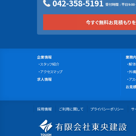
042-358-5191
受付時間 : 平日9:00 ~
今すぐ無料お見積もり
サ
会
事
企業情報
業務
社
スタッフ紹介
業
解体
イ
案
アクセスマップ
内
外構
ト
求
内
求人情報
容
アス
マ
人
無
お見積
情
料
ッ
報
お
プ
採用情報
ご利用に関して
プライバシーポリシー
見
サ
積
有
も
り・