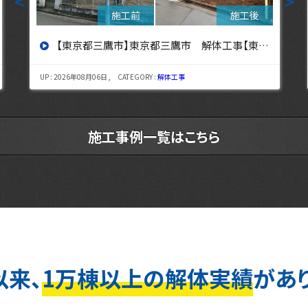
＜
＞
体工事【東京・埼玉・神奈川の解体工事なら東央建設へ】
【東京都立川市】東京都立川市 解体工事 【東
GORY :
解体工事
UP : 2026年08月03日 , CATEGORY :
施工事例一覧はこちら
以来、
1万棟以上の解体実績
があ