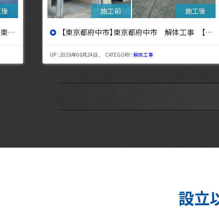
京都府中市 解体工事 【東京・埼玉・神奈川の解体工事なら東央建設へ】
【東京都三鷹市】東京都三鷹市 解
日 , CATEGORY :
解体工事
UP : 2026年08月06日 , CATE
設立