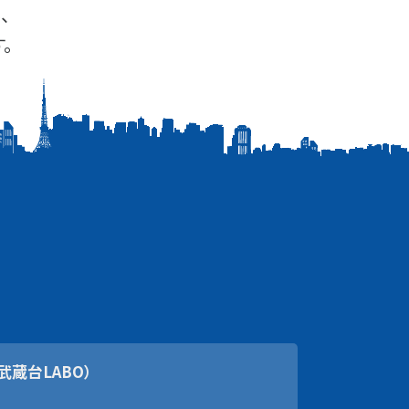
、
。
武蔵台LABO）