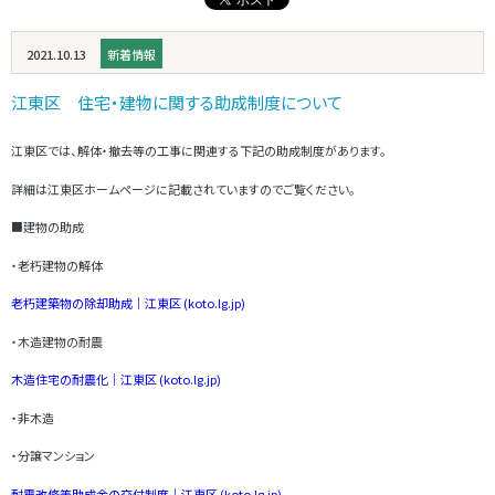
2021.10.13
新着情報
江東区 住宅・建物に関する助成制度について
江東区では、解体・撤去等の工事に関連する下記の助成制度があります。
詳細は江東区ホームページに記載されていますのでご覧ください。
■建物の助成
・老朽建物の解体
老朽建築物の除却助成｜江東区 (koto.lg.jp)
・木造建物の耐震
木造住宅の耐震化｜江東区 (koto.lg.jp)
・非木造
・分譲マンション
耐震改修等助成金の交付制度｜江東区 (koto.lg.jp)