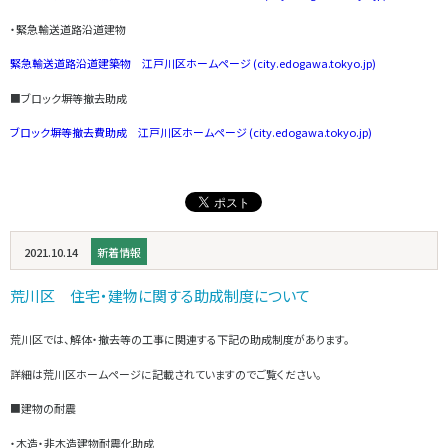
・緊急輸送道路沿道建物
緊急輸送道路沿道建築物 江戸川区ホームページ (city.edogawa.tokyo.jp)
■ブロック塀等撤去助成
ブロック塀等撤去費助成 江戸川区ホームページ (city.edogawa.tokyo.jp)
2021.10.14
新着情報
荒川区 住宅・建物に関する助成制度について
荒川区では、解体・撤去等の工事に関連する下記の助成制度があります。
詳細は荒川区ホームページに記載されていますのでご覧ください。
■建物の耐震
・木造・非木造建物耐震化助成