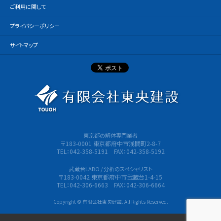
ご利用に関して
プライバシーポリシー
サイトマップ
有限会社
東京都の解体専門業者
〒183-0001 東京都府中市浅間町2-8-7
TEL：042-358-5191 FAX：042-358-5192
武蔵台LABO / 分析のスペシャリスト
〒183-0042 東京都府中市武蔵台1-4-15
TEL：042-306-6663 FAX：042-306-6664
Copyright © 有限会社東央建設. All Rights Reserved.