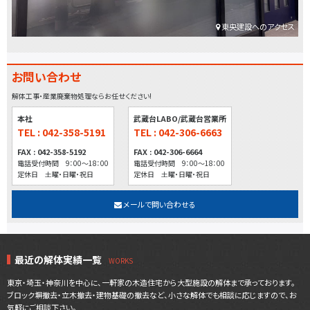
東央建設へのアクセス
お問い合わせ
解体工事・産業廃棄物処理ならお任せください!
本社
武蔵台LABO/武蔵台営業所
TEL : 042-358-5191
TEL : 042-306-6663
FAX : 042-358-5192
FAX : 042-306-6664
電話受付時間 9：00～18：00
電話受付時間 9：00～18：00
定休日 土曜・日曜・祝日
定休日 土曜・日曜・祝日
メールで問い合わせる
最近の解体実績一覧
東京・埼玉・神奈川を中心に、一軒家の木造住宅から大型施設の解体まで承っております。
ブロック塀撤去・立木撤去・建物基礎の撤去など、小さな解体でも相談に応じますので、お
気軽にご相談下さい。