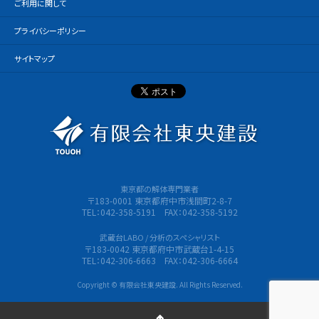
ご利用に関して
プライバシーポリシー
サイトマップ
有限会社
東京都の解体専門業者
〒183-0001 東京都府中市浅間町2-8-7
TEL：042-358-5191 FAX：042-358-5192
武蔵台LABO / 分析のスペシャリスト
〒183-0042 東京都府中市武蔵台1-4-15
TEL：042-306-6663 FAX：042-306-6664
Copyright © 有限会社東央建設. All Rights Reserved.