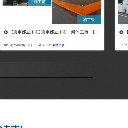
【東京都杉並区】東京都杉並区 解体工事【東京・埼玉・神奈川の解体工事なら東央建設へ】
UP : 2026年07月29日 , CATEGORY :
解体工事
UP : 