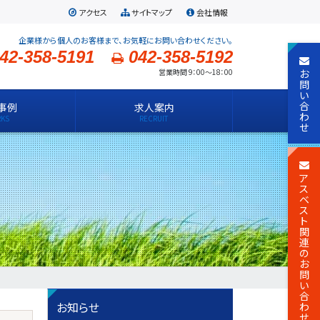
アクセス
サイトマップ
会社情報
企業様から個人のお客様まで、お気軽にお問い合わせください。
42-358-5191
042-358-5192
お
営業時間 9：00～18：00
問
い
合
事例
求人案内
わ
せ
ア
ス
ベ
ス
ト
関
連
の
お
問
い
合
お知らせ
わ
せ