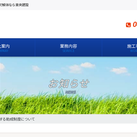
川で解体なら東央建設
0
社案内
業務内容
施工
お知らせ
する助成制度について