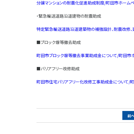
分譲マンションの耐震化促進助成制度/町田市ホームページ (cit
・緊急輸送道路沿道建物の耐震助成
特定緊急輸送道路沿道建築物の補強設計、耐震改修、建替え又は
■ブロック塀等撤去助成
町田市ブロック塀等撤去事業助成金について/町田市ホームページ 
■バリアフリー改修助成
町田市住宅バリアフリー化改修工事助成金について/町田市ホームペ
ペ
前
ー
ジ