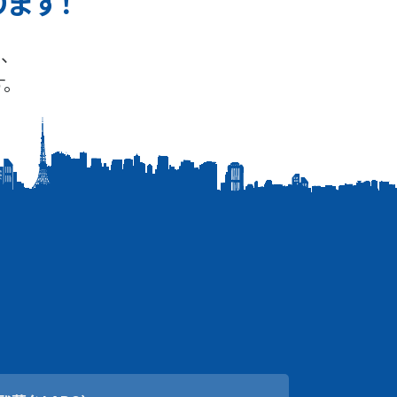
ります！
、
。