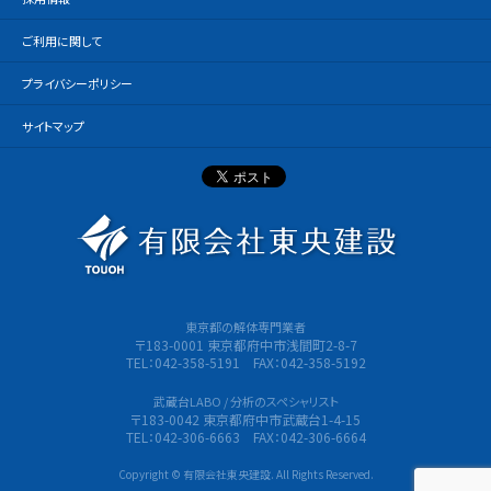
ご利用に関して
プライバシーポリシー
サイトマップ
有限会社
東京都の解体専門業者
〒183-0001 東京都府中市浅間町2-8-7
TEL：042-358-5191 FAX：042-358-5192
武蔵台LABO / 分析のスペシャリスト
〒183-0042 東京都府中市武蔵台1-4-15
TEL：042-306-6663 FAX：042-306-6664
Copyright © 有限会社東央建設. All Rights Reserved.