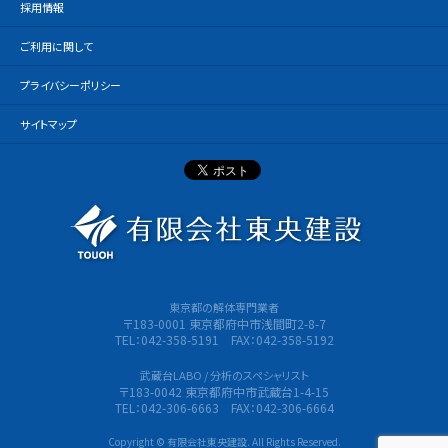
採用情報
ご利用に関して
プライバシーポリシー
サイトマップ
有限会社
東京都の解体専門業者
〒183-0001 東京都府中市浅間町2-8-7
TEL：042-358-5191 FAX：042-358-5192
武蔵台LABO / 分析のスペシャリスト
〒183-0042 東京都府中市武蔵台1-4-15
TEL：042-306-6663 FAX：042-306-6664
Copyright © 有限会社東央建設. All Rights Reserved.