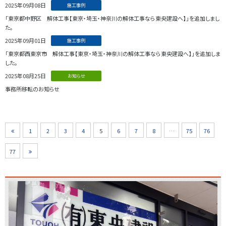
2025年09月08日
施工事例
「東京都中野区 解体工事【東京・埼玉・神奈川の解体工事なら東央建設へ】」を追加しまし
た。
2025年09月01日
施工事例
「東京都西東京市 解体工事【東京・埼玉・神奈川の解体工事なら東央建設へ】」を追加しま
した。
2025年08月25日
お知らせ
事務所移転のお知らせ
1
2
3
4
5
6
7
8
…
75
76
77