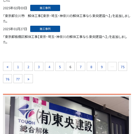
した。
2025年02月03日
施工事例
「東京都立川市 解体工事【東京・埼玉・神奈川の解体工事なら東央建設へ】」を追加しまし
た。
2025年01月27日
施工事例
「東京都板橋区解体工事【東京・埼玉・神奈川の解体工事なら東央建設へ】」を追加しまし
た。
1
2
3
4
5
6
7
8
9
…
75
76
77