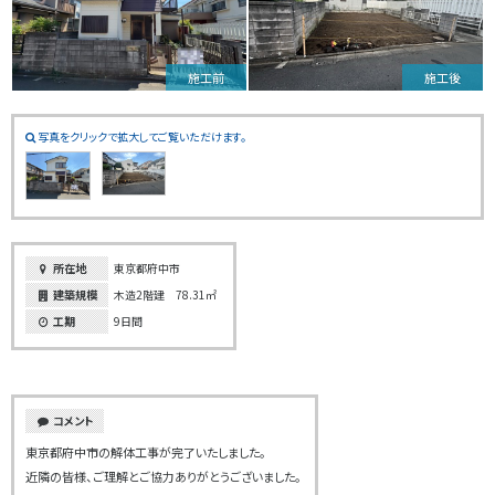
施工前
施工後
写真をクリックで拡大してご覧いただけます。
所在地
東京都府中市
建築規模
木造2階建 78.31㎡
工期
9日間
コメント
東京都府中市の解体工事が完了いたしました。
近隣の皆様、ご理解とご協力ありがとうございました。