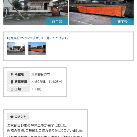
施工前
施工後
写真をクリックで拡大してご覧いただけます。
所在地
東京都日野市
建築規模
木造2階建 114.25㎡
工期
16日間
コメント
東京都日野市の解体工事が完了しました。
近隣の皆様、ご理解とご協力ありがとうございました。