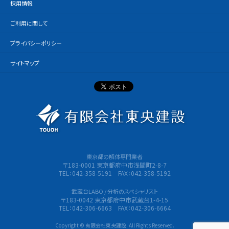
採用情報
ご利用に関して
プライバシーポリシー
サイトマップ
有限会社
東京都の解体専門業者
〒183-0001 東京都府中市浅間町2-8-7
TEL：042-358-5191 FAX：042-358-5192
武蔵台LABO / 分析のスペシャリスト
〒183-0042 東京都府中市武蔵台1-4-15
TEL：042-306-6663 FAX：042-306-6664
Copyright © 有限会社東央建設. All Rights Reserved.