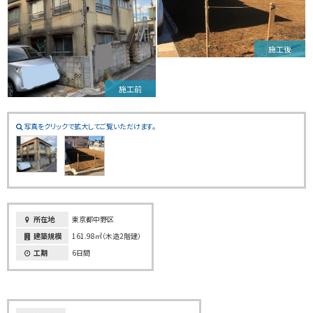
施工後
施工前
写真をクリックで拡大してご覧いただけます。
所在地
東京都中野区
建築規模
161.98㎡（木造2階建）
工期
6日間