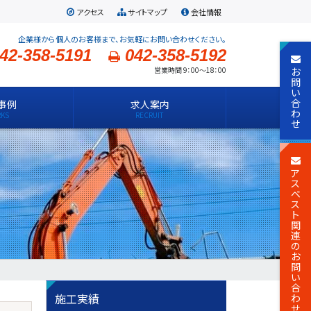
アクセス
サイトマップ
会社情報
企業様から個人のお客様まで、お気軽にお問い合わせください。
42-358-5191
042-358-5192
お
営業時間 9：00～18：00
問
い
合
事例
求人案内
わ
せ
ア
ス
ベ
ス
ト
関
連
の
お
問
い
合
施工実績
わ
せ