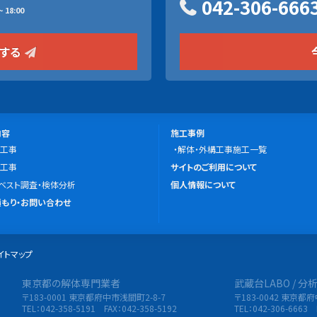
042-306-666
 18:00
をする
施
内容
施工事例
工事
工
解体・外構工事施工一覧
こ
工事
事
サイトのご利用について
の
ベスト調査・検体分析
例
個人情報について
サ
もり・お問い合わせ
イ
ト
イトマップ
に
つ
東京都の解体専門業者
武蔵台LABO / 
限会社 東央建設
い
〒183-0001 東京都府中市浅間町2-8-7
〒183-0042 東京都
て
TEL：042-358-5191 FAX：042-358-5192
TEL：042-306-6663 