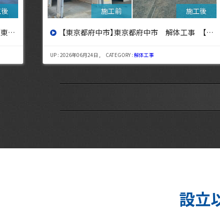
設へ】
【東京都三鷹市】東京都三鷹市 解体工事【東京・埼玉・神奈川の解体工事なら東央建設へ】
UP : 2026年08月06日 , CATEGORY :
解体工事
設立