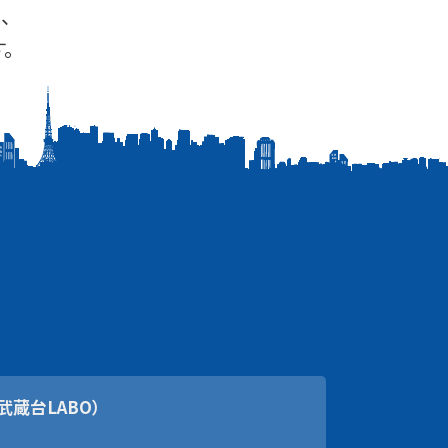
、
。
武蔵台LABO）