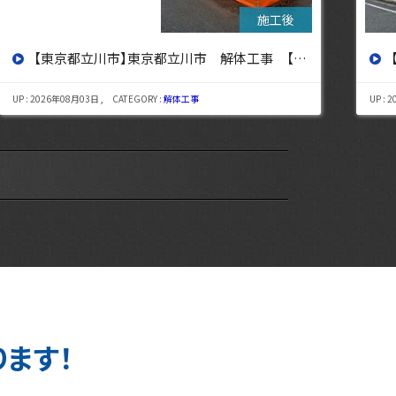
【東京都杉並区】東京都杉並区 解体工事【東京・埼玉・神奈川の解体工事なら東央建設へ】
UP : 2026年07月29日 , CATEGORY :
解体工事
UP : 
ります！