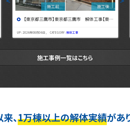
＜
＞
【東京都立川市】東京都立川市 解体工事 【東京・埼玉・神奈川の解体工事なら東央建設へ】
UP : 2026年08月03日 , CATEGORY :
解体工事
施工事例一覧はこちら
以来、
1万棟以上の解体実績
があ