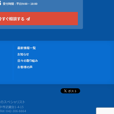
3
受付時間 : 平日9:00 ~ 18:00
今すぐ相談する
更
最新情報一覧
新
お知らせ
情
日々の取り組み
報
お客様の声
分析のスペシャリスト
府中市武蔵台1-4-15
FAX：042-306-6664