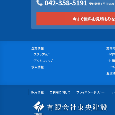
042-358-5191
受付時間 : 平日9:00 ~
今すぐ無料お見積もり
サ
会
事
企業情報
業務
社
スタッフ紹介
業
解体
イ
案
アクセスマップ
内
外構
ト
求
内
求人情報
容
アス
マ
人
無
お見積
情
料
ッ
報
お
プ
採用情報
ご利用に関して
プライバシーポリシー
見
サ
積
有
も
り・