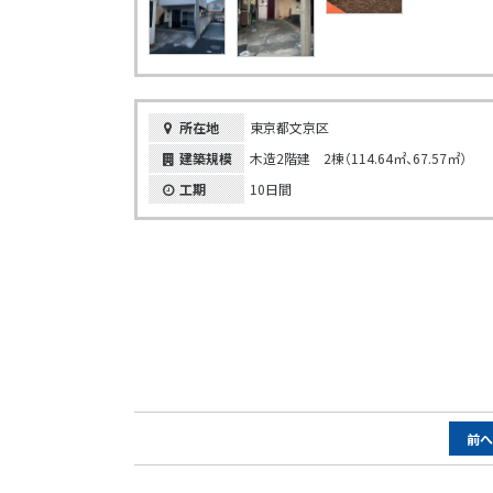
所在地
東京都文京区
建築規模
木造2階建 2棟（114.64㎡、67.57㎡）
工期
10日間
ペ
前
ー
ジ