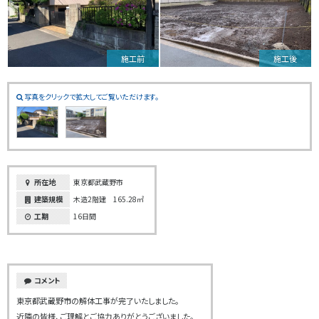
施工前
施工後
写真をクリックで拡大してご覧いただけます。
所在地
東京都武蔵野市
建築規模
木造2階建 165.28㎡
工期
16日間
コメント
東京都武蔵野市の解体工事が完了いたしました。
近隣の皆様、ご理解とご協力ありがとうございました。