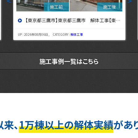
＜
＞
【東京都立川市】東京都立川市 解体工事 【東京・埼玉・神奈川の解体工事なら東央建設へ】
UP : 2026年08月03日 , CATEGORY :
解体工事
施工事例一覧はこちら
以来、
1万棟以上の解体実績
があ