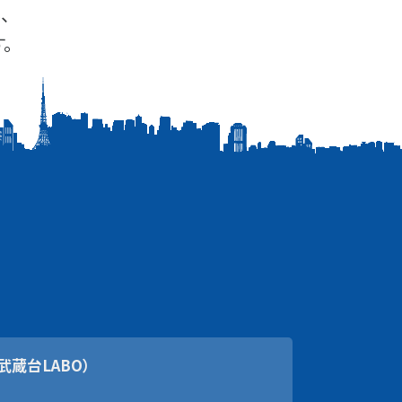
、
。
武蔵台LABO）