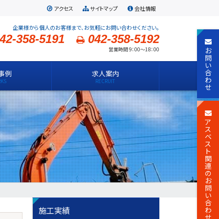
アクセス
サイトマップ
会社情報
企業様から個人のお客様まで、お気軽にお問い合わせください。
42-358-5191
042-358-5192
お
営業時間 9：00～18：00
問
い
合
事例
求人案内
わ
せ
ア
ス
ベ
ス
ト
関
連
の
お
問
い
合
施工実績
わ
せ