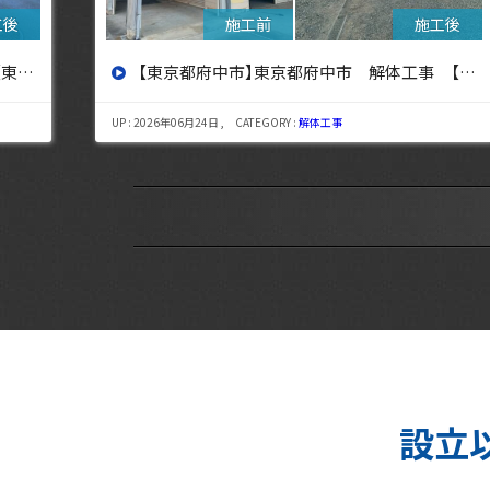
設へ】
【東京都三鷹市】東京都三鷹市 解体工事【東京・埼玉・神奈川の解体工事なら東央建設へ】
UP : 2026年08月06日 , CATEGORY :
解体工事
設立