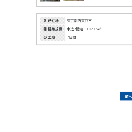
所在地
東京都西東京市
建築規模
木造2階建 182.15㎡
工期
7日間
ペ
前
ー
ジ
ナ
ビ