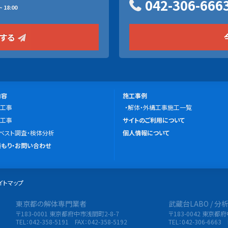
042-306-666
 18:00
をする
施
内容
施工事例
工事
工
解体・外構工事施工一覧
こ
工事
事
サイトのご利用について
の
ベスト調査・検体分析
例
個人情報について
サ
もり・お問い合わせ
イ
ト
イトマップ
に
つ
東京都の解体専門業者
武蔵台LABO / 
限会社 東央建設
い
〒183-0001 東京都府中市浅間町2-8-7
〒183-0042 東京都
て
TEL：042-358-5191 FAX：042-358-5192
TEL：042-306-6663 