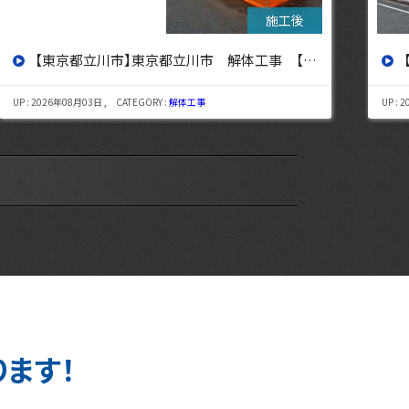
【東京都杉並区】東京都杉並区 解体工事【東京・埼玉・神奈川の解体工事なら東央建設へ】
UP : 2026年07月29日 , CATEGORY :
解体工事
UP : 
ります！