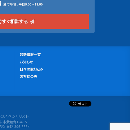
3
受付時間 : 平日9:00 ~ 18:00
今すぐ相談する
更
最新情報一覧
新
お知らせ
情
日々の取り組み
報
お客様の声
分析のスペシャリスト
府中市武蔵台1-4-15
FAX：042-306-6664