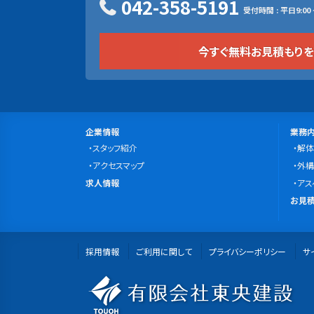
042-358-5191
受付時間 : 平日9:00 ~
今すぐ無料お見積もり
サ
会
事
企業情報
業務
社
スタッフ紹介
業
解体
イ
案
アクセスマップ
内
外構
ト
求
内
求人情報
容
アス
マ
人
無
お見積
情
料
ッ
報
お
プ
採用情報
ご利用に関して
プライバシーポリシー
見
サ
積
有
も
り・