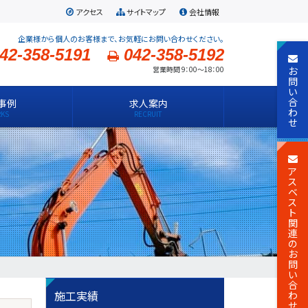
アクセス
サイトマップ
会社情報
企業様から個人のお客様まで、お気軽にお問い合わせください。
42-358-5191
042-358-5192
お
営業時間 9：00～18：00
問
い
合
事例
求人案内
わ
せ
ア
ス
ベ
ス
ト
関
連
の
お
問
い
合
施工実績
わ
せ