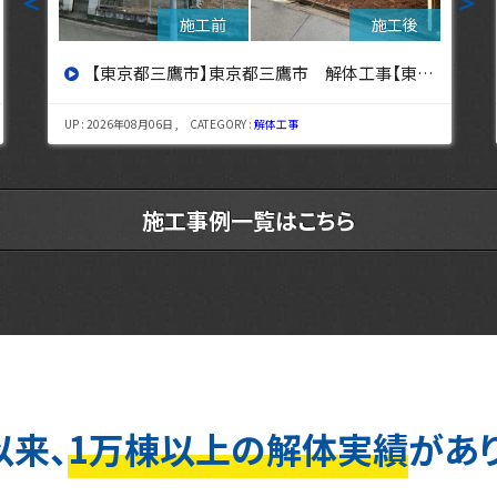
＜
＞
【東京都立川市】東京都立川市 解体工事 【東京・埼玉・神奈川の解体工事なら東央建設へ】
UP : 2026年08月03日 , CATEGORY :
解体工事
施工事例一覧はこちら
以来、
1万棟以上の解体実績
があ