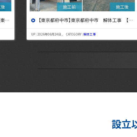
設へ】
【東京都三鷹市】東京都三鷹市 解体工事【東京・埼玉・神奈川の解体工事なら東央建設へ】
UP : 2026年08月06日 , CATEGORY :
解体工事
設立