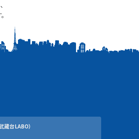
、
。
武蔵台LABO）