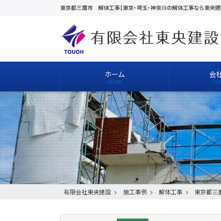
東京都三鷹市 解体工事【東京・埼玉・神奈川の解体工事なら東央建
ホーム
会
有限会社東央建設
施工事例
解体工事
東京都三