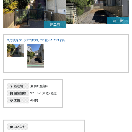
施工後
施工前
写真をクリックで拡大してご覧いただけます。
所在地
東京都豊島区
建築規模
92.56㎡（木造2階建）
工期
4日間
コメント