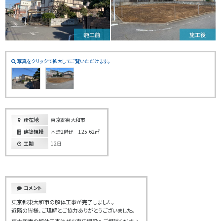
施工前
施工後
写真をクリックで拡大してご覧いただけます。
所在地
東京都東大和市
建築規模
木造2階建 125.62㎡
工期
12日
コメント
東京都東大和市の解体工事が完了しました。
近隣の皆様、ご理解とご協力ありがとうございました。