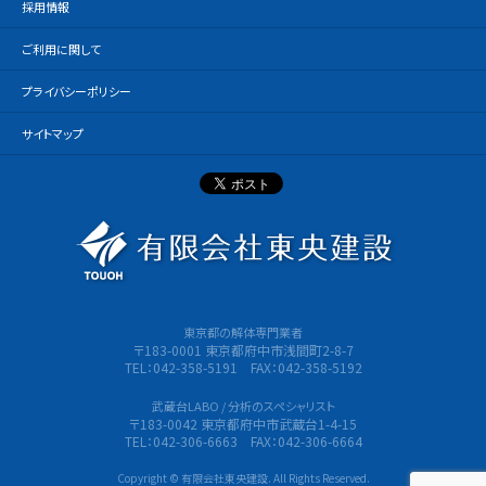
採用情報
ご利用に関して
プライバシーポリシー
サイトマップ
有限会社
東京都の解体専門業者
〒183-0001 東京都府中市浅間町2-8-7
TEL：042-358-5191 FAX：042-358-5192
武蔵台LABO / 分析のスペシャリスト
〒183-0042 東京都府中市武蔵台1-4-15
TEL：042-306-6663 FAX：042-306-6664
Copyright © 有限会社東央建設. All Rights Reserved.