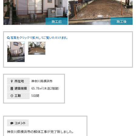
施工前
施工後
写真をクリックで拡大してご覧いただけます。
所在地
神奈川県横浜市
建築規模
65.78㎡（木造2階建）
工期
5日間
コメント
神奈川県横浜市の解体工事が完了致しました。