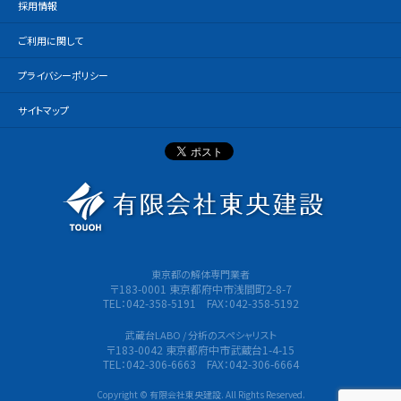
採用情報
ご利用に関して
プライバシーポリシー
サイトマップ
有限会社
東京都の解体専門業者
〒183-0001 東京都府中市浅間町2-8-7
TEL：042-358-5191 FAX：042-358-5192
武蔵台LABO / 分析のスペシャリスト
〒183-0042 東京都府中市武蔵台1-4-15
TEL：042-306-6663 FAX：042-306-6664
Copyright © 有限会社東央建設. All Rights Reserved.