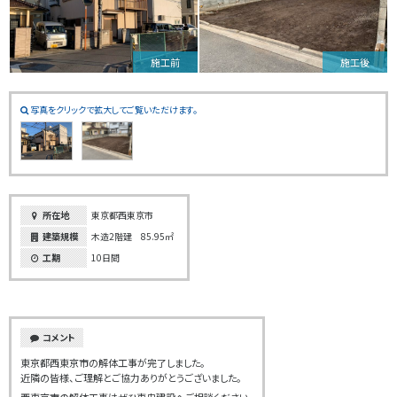
施工前
施工後
写真をクリックで拡大してご覧いただけます。
所在地
東京都西東京市
建築規模
木造2階建 85.95㎡
工期
10日間
コメント
東京都西東京市の解体工事が完了しました。
近隣の皆様、ご理解とご協力ありがとうございました。