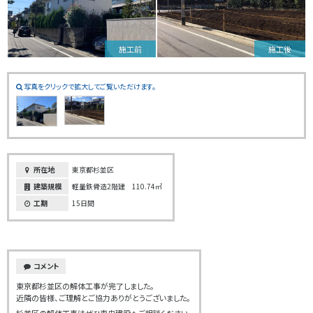
施工前
施工後
写真をクリックで拡大してご覧いただけます。
所在地
東京都杉並区
建築規模
軽量鉄骨造2階建 110.74㎡
工期
15日間
コメント
東京都杉並区の解体工事が完了しました。
近隣の皆様、ご理解とご協力ありがとうございました。