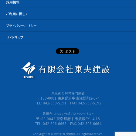
採用情報
ご利用に関して
プライバシーポリシー
サイトマップ
有限会社
東京都の解体専門業者
〒183-0001 東京都府中市浅間町2-8-7
TEL：042-358-5191 FAX：042-358-5192
武蔵台LABO / 分析のスペシャリスト
〒183-0042 東京都府中市武蔵台1-4-15
TEL：042-306-6663 FAX：042-306-6664
Copyright © 有限会社東央建設. All Rights Reserved.