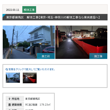
2022.03.11
解体工事
東京都練馬区 解体工事【東京・埼玉・神奈川の解体工事なら東央建設へ】
施工前
施工後
写真をクリックで拡大してご覧いただけます。
所在地
東京都練馬区
建築規模
RC造2階建 179.23㎡