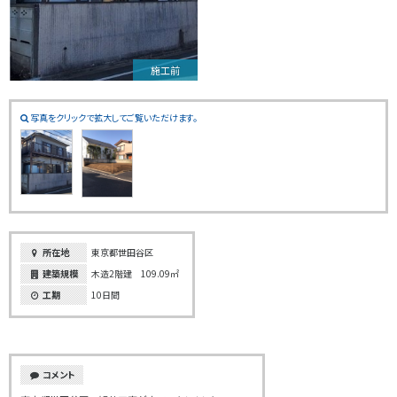
施工前
写真をクリックで拡大してご覧いただけます。
所在地
東京都世田谷区
建築規模
木造2階建 109.09㎡
工期
10日間
コメント