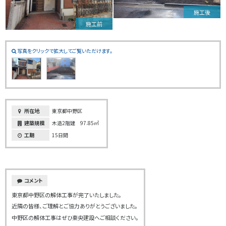
施工後
施工前
写真をクリックで拡大してご覧いただけます。
所在地
東京都中野区
建築規模
木造2階建 97.85㎡
工期
15日間
コメント
東京都中野区の解体工事が完了いたしました。
近隣の皆様、ご理解とご協力ありがとうございました。
中野区の解体工事はぜひ東央建設へご相談ください。