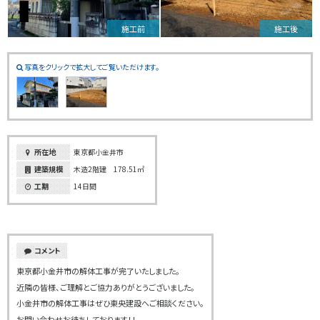
施工前
施工後
写真をクリックで拡大してご覧いただけます。
所在地
東京都小金井市
建築規模
木造2階建 178.51㎡
工期
14日間
コメント
東京都小金井市の解体工事が完了いたしました。
近隣の皆様、ご理解とご協力ありがとうございました。
小金井市の解体工事はぜひ東央建設へご相談ください。
お問い合わせお待ちしております！！