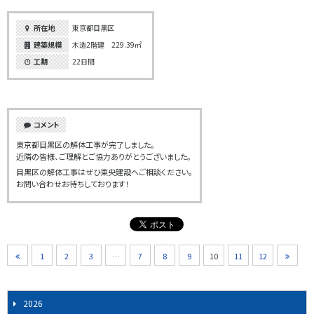
所在地
東京都目黒区
建築規模
木造2階建 229.39㎡
工期
22日間
コメント
東京都目黒区の解体工事が完了しました。
近隣の皆様、ご理解とご協力ありがとうございました。
目黒区の解体工事はぜひ東央建設へご相談ください。
お問い合わせお待ちしております！
1
2
3
…
7
8
9
10
11
12
2026