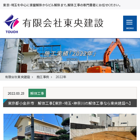
東京・埼玉を中心に家屋解体からビル解体まで。解体工事の専門業者にお任せください。
MENU
施工実績「
2022年
」
有限会社東央建設
施工事例
2022年
2022.03.23
解体工事
東京都小金井市 解体工事【東京・埼玉・神奈川の解体工事なら東央建設へ】