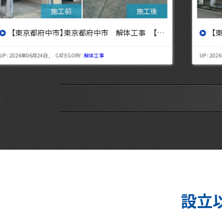
設へ】
【東京都三鷹市】東京都三鷹市 解体工事【東京・埼玉・神奈川の解体工事なら東央建設へ】
UP : 2026年08月06日 , CATEGORY :
解体工事
設立