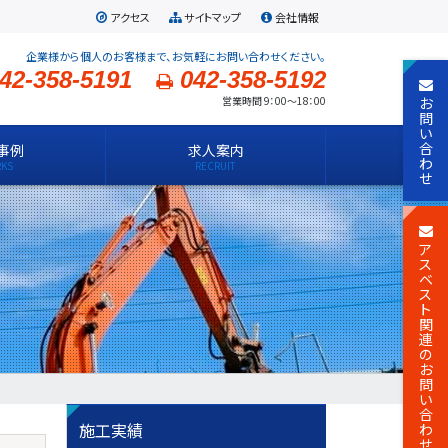
アクセス
サイトマップ
会社情報
企業様から個人のお客様まで、お気軽にお問い合わせください。
42-358-5191
042-358-5192
お
営業時間 9：00～18：00
問
い
合
事例
求人案内
わ
せ
ア
ス
ベ
ス
ト
関
連
の
お
問
い
合
施工実績
わ
せ