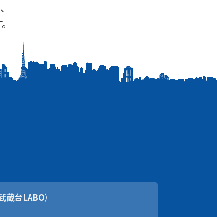
、
。
武蔵台LABO）