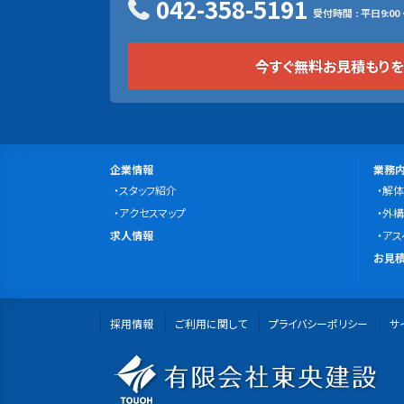
042-358-5191
受付時間 : 平日9:00 ~
今すぐ無料お見積もり
サ
会
事
企業情報
業務
社
スタッフ紹介
業
解体
イ
案
アクセスマップ
内
外構
ト
求
内
求人情報
容
アス
マ
人
無
お見積
情
料
ッ
報
お
プ
採用情報
ご利用に関して
プライバシーポリシー
見
サ
積
有
も
り・