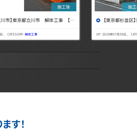
【東京都杉並区】東京都杉並区 解体工事【東京・埼玉・神奈川の解体工事なら東央建設へ】
UP : 2026年07月29日 , CATEGORY :
解体工事
UP : 
ります！