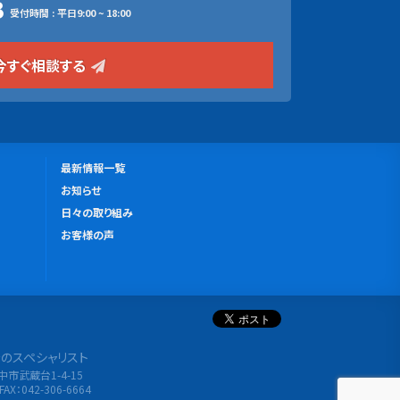
3
受付時間 : 平日9:00 ~ 18:00
今すぐ相談する
更
最新情報一覧
新
お知らせ
情
日々の取り組み
報
お客様の声
分析のスペシャリスト
府中市武蔵台1-4-15
FAX：042-306-6664