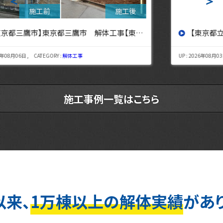
＜
＞
【東京都立川市】東京都立川市 解体工事 【東京・埼玉・神奈川の解体工事なら東央建設へ】
UP : 2026年08月03日 , CATEGORY :
解体工事
施工事例一覧はこちら
以来、
1万棟以上の解体実績
があ