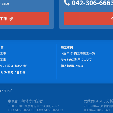
042-306-666
 18:00
をする
施
内容
施工事例
工事
工
解体・外構工事施工一覧
こ
工事
事
サイトのご利用について
の
ベスト調査・検体分析
例
個人情報について
サ
もり・お問い合わせ
イ
ト
イトマップ
に
つ
東京都の解体専門業者
武蔵台LABO / 
限会社 東央建設
い
〒183-0001 東京都府中市浅間町2-8-7
〒183-0042 東京都
て
TEL：042-358-5191 FAX：042-358-5192
TEL：042-306-6663 