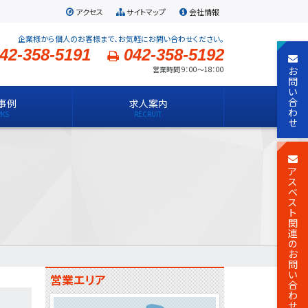
アクセス
サイトマップ
会社情報
企業様から個人のお客様まで、お気軽にお問い合わせください。
42-358-5191
042-358-5192
お
営業時間 9：00～18：00
問
い
合
事例
求人案内
わ
せ
ア
ス
ベ
ス
ト
関
連
の
お
問
い
営業エリア
合
わ
せ