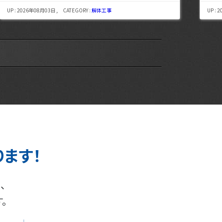
UP : 2026年08月03日 , CATEGORY :
解体工事
UP : 
ります！
、
。