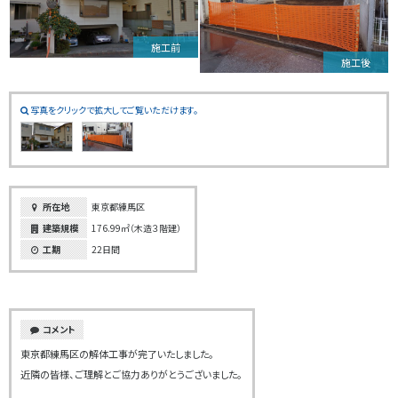
施工前
施工後
写真をクリックで拡大してご覧いただけます。
所在地
東京都練馬区
建築規模
176.99㎡（木造３階建）
工期
22日間
コメント
東京都練馬区の解体工事が完了いたしました。
近隣の皆様、ご理解とご協力ありがとうございました。