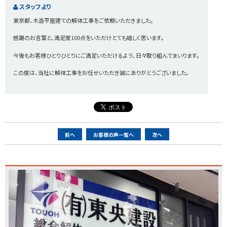
スタッフより
東京都、木造平屋建ての解体工事をご依頼いただきました。
感謝のお言葉と、満足度100点をいただけとても嬉しく思います。
今後もお客様ひとりひとりにご満足いただけるよう、日々取り組んでまいります。
この度は、当社に解体工事をお任せいただき誠にありがとうございました。
ペ
前へ
お客様の声一覧へ
次へ
ー
ジ
ナ
ビ
ゲ
ー
シ