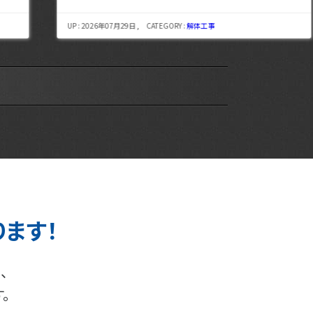
UP : 2026年07月29日 , CATEGORY :
解体工事
UP : 
ります！
、
。