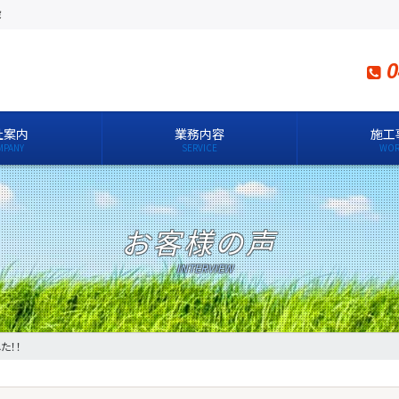
設
0
社案内
業務内容
施工
お客様の声
た！！