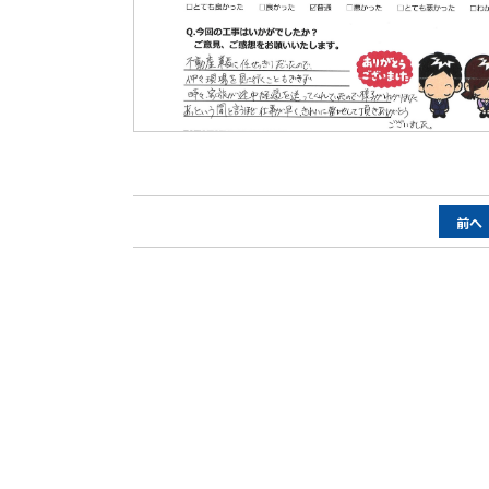
ペ
前へ
ー
ジ
ナ
ビ
ゲ
ー
シ
ョ
ン