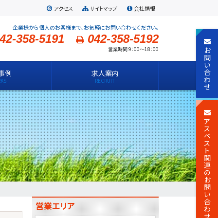
アクセス
サイトマップ
会社情報
企業様から個人のお客様まで、お気軽にお問い合わせください。
42-358-5191
042-358-5192
お
営業時間 9：00～18：00
問
い
合
事例
求人案内
わ
せ
ア
ス
ベ
ス
ト
関
連
の
お
問
い
合
営業エリア
わ
せ