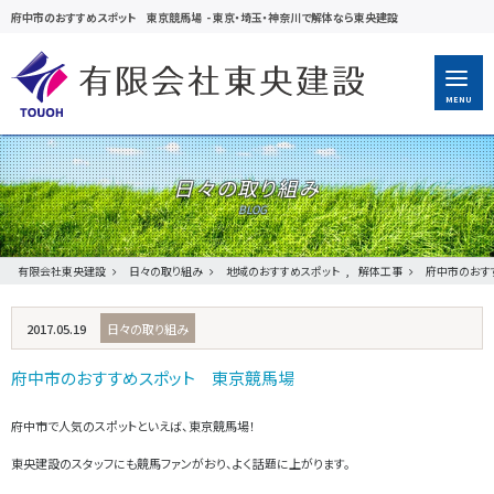
府中市のおすすめスポット 東京競馬場
-
東京・埼玉・神奈川で解体なら東央建設
MENU
日々の取り組み
有限会社東央建設
日々の取り組み
地域のおすすめスポット
,
解体工事
府中市のおす
2017.05.19
日々の取り組み
府中市のおすすめスポット 東京競馬場
府中市で人気のスポットといえば、東京競馬場！
東央建設のスタッフにも競馬ファンがおり、よく話題に上がります。