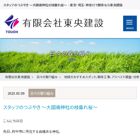
スタッフのつぶやき ～大國魂神社の枝垂れ桜～
-
東京・埼玉・神奈川で解体なら東央建設
MENU
日々の取り組み
有限会社東央建設
日々の取り組み
地域のおすすめスポット，解体工事，アスベスト調査・分析
2023.03.09
日々の取り組み
スタッフのつぶやき ～大國魂神社の枝垂れ桜～
こんにちは😊
先日、府中市に所在する由緒ある神社、