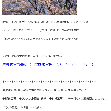
開催中は提灯が点灯され、夜桜も楽しめます。（点灯時間：18：00～21：00）
歩行者天国となる、3/25（土）～3/26（日）には、たくさんの催し物も！
ご都合のつきそうな方は、足を運んでみてはいかがでしょうか？😊
↓詳しくは、府中市のホームページをご覧ください。
第52回府中市民桜まつり 東京都府中市ホームページ (city.fuchu.tokyo.jp)
＊＊＊＊＊＊＊＊＊＊＊＊＊＊＊＊＊＊＊＊＊＊＊＊＊＊＊＊＊＊＊＊＊＊＊＊＊＊＊＊＊＊
東央建設は、東京都府中市に本社を構える、東京、埼玉、神奈川を中心に
◆解体工事 ◆アスベスト調査・分析 ◆外構工事
等を行う地域密着型の会社です。
ぜひ、お気軽にお問合せください。