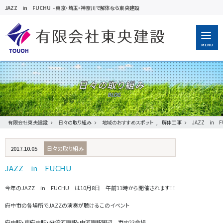
JAZZ in FUCHU
-
東京・埼玉・神奈川で解体なら東央建設
MENU
日々の取り組み
有限会社東央建設
日々の取り組み
地域のおすすめスポット
,
解体工事
JAZZ in F
2017.10.05
日々の取り組み
JAZZ in FUCHU
今年のJAZZ in FUCHU は10月8日 午前11時から開催されます！！
府中市の各場所でJAZZの演奏が聴けるこのイベント
府中駅・東府中駅・分倍河原駅・中河原駅周辺 市内23会場、