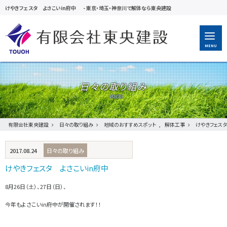
けやきフェスタ よさこいin府中
-
東京・埼玉・神奈川で解体なら東央建設
MENU
日々の取り組み
有限会社東央建設
日々の取り組み
地域のおすすめスポット
,
解体工事
けやきフェス
2017.08.24
日々の取り組み
けやきフェスタ よさこいin府中
8月26日（土）、27日（日）、
今年もよさこいin府中が開催されます！！