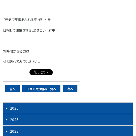
「元気で笑顔あふれる街・府中」を
目指して開催される、よさこいin府中！！
お時間がある方は
ぜひ訪れてみてください☆
ペ
前へ
日々の取り組み一覧へ
次へ
ー
ジ
2026
ナ
ビ
2025
ゲ
2023
ー