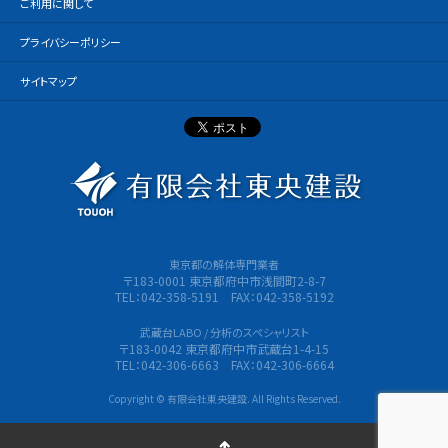
ご利用に関して
プライバシーポリシー
サイトマップ
有限会社
東京都の解体専門業者
〒183-0001 東京都府中市浅間町2-8-7
TEL：042-358-5191 FAX：042-358-5192
武蔵台LABO / 分析のスペシャリスト
〒183-0042 東京都府中市武蔵台1-4-15
TEL：042-306-6663 FAX：042-306-6664
Copyright © 有限会社東央建設. All Rights Reserved.