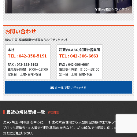
東央建設へのアクセス
お問い合わせ
解体工事・産業廃棄物処理ならお任せください!
本社
武蔵台LABO/武蔵台営業所
TEL : 042-358-5191
TEL : 042-306-6663
FAX : 042-358-5192
FAX : 042-306-6664
電話受付時間 9：00～18：00
電話受付時間 9：00～18：00
定休日 土曜・日曜・祝日
定休日 土曜・日曜・祝日
メールで問い合わせる
最近の解体実績一覧
東京・埼玉・神奈川を中心に、一軒家の木造住宅から大型施設の解体まで承っております。
ブロック塀撤去・立木撤去・建物基礎の撤去など、小さな解体でも相談に応じますので、お
気軽にご相談下さい。