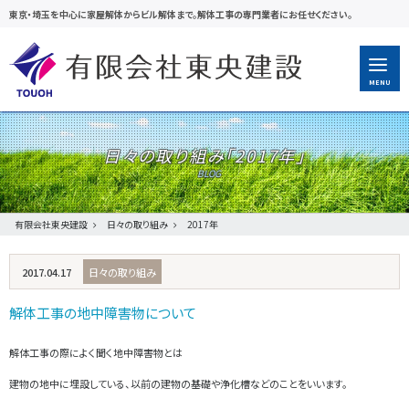
東京・埼玉を中心に家屋解体からビル解体まで。解体工事の専門業者にお任せください。
MENU
日々の取り組み「
2017年
」
有限会社東央建設
日々の取り組み
2017年
2017.04.17
日々の取り組み
解体工事の地中障害物について
解体工事の際によく聞く地中障害物とは
建物の地中に埋設している、以前の建物の基礎や浄化槽などのことをいいます。