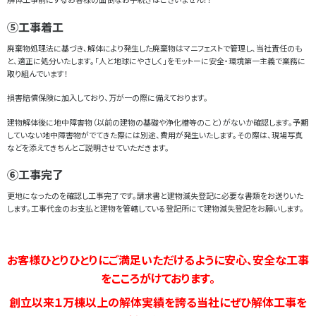
⑤工事着工
廃棄物処理法に基づき、解体により発生した廃棄物はマニフェストで管理し、当社責任のも
と、適正に処分いたします。「人と地球にやさしく」をモットーに安全・環境第一主義で業務に
取り組んでいます！
損害賠償保険に加入しており、万が一の際に備えております。
建物解体後に地中障害物（以前の建物の基礎や浄化槽等のこと）がないか確認します。予期
していない地中障害物がでてきた際には別途、費用が発生いたします。その際は、現場写真
などを添えてきちんとご説明させていただきます。
⑥工事完了
更地になったのを確認し工事完了です。請求書と建物滅失登記に必要な書類をお送りいた
します。工事代金のお支払と建物を管轄している登記所にて建物滅失登記をお願いします。
お客様ひとりひとりにご満足いただけるように安心、安全な工事
をこころがけております。
創立以来１万棟以上の解体実績を誇る当社にぜひ解体工事を