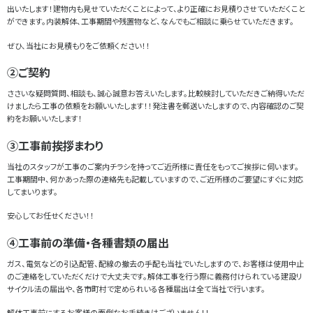
出いたします！建物内も見せていただくことによって、より正確にお見積りさせていただくこと
ができます。内装解体、工事期間や残置物など、なんでもご相談に乗らせていただきます。
ぜひ、当社にお見積もりをご依頼ください！！
②ご契約
ささいな疑問質問、相談も、誠心誠意お答えいたします。比較検討していただきご納得いただ
けましたら工事の依頼をお願いいたします！！発注書を郵送いたしますので、内容確認のご契
約をお願いいたします！
③工事前挨拶まわり
当社のスタッフが工事のご案内チラシを持ってご近所様に責任をもってご挨拶に伺います。
工事期間中、何かあった際の連絡先も記載していますので、ご近所様のご要望にすぐに対応
してまいります。
安心してお任せください！！
④工事前の準備・各種書類の届出
ガス、電気などの引込配管、配線の撤去の手配も当社でいたしますので、お客様は使用中止
のご連絡をしていただくだけで大丈夫です。解体工事を行う際に義務付けられている建設リ
サイクル法の届出や、各市町村で定められいる各種届出は全て当社で行います。
解体工事前にするお客様の面倒なお手続きはございません！！