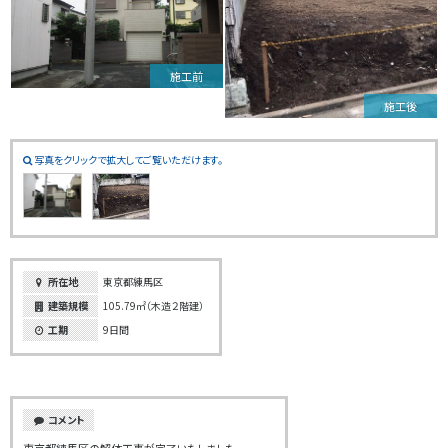
施工前
施工後
写真をクリックで拡大してご覧いただけます。
所在地
東京都練馬区
建築規模
105.79㎡（木造２階建）
工期
9日間
コメント
東京都練馬区の解体工事が完了いたしました。