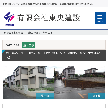
東京・埼玉を中心に家屋解体からビル解体まで。解体工事の専門業者にお任せください。
MENU
有限会社東央建設
施工事例
解体工事
2017.10.16
解体工事
埼玉県春日部市 解体工事 【東京・埼玉・神奈川の解体工事なら東央建設
へ】
施工前
施工後