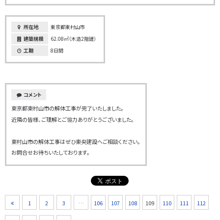
所在地
東京都東村山市
建築規模
62.08㎡（木造2階建）
工期
8日間
コメント
東京都東村山市の解体工事が完了いたしました。
近隣の皆様、ご理解とご協力ありがとうございました。
東村山市の解体工事はぜひ東央建設へご相談ください。
お問合せお待ちいたしております。
1
2
3
…
106
107
108
109
110
111
112