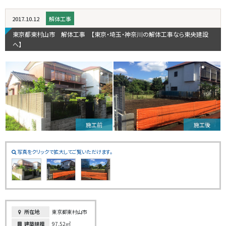
2017.10.12
解体工事
東京都東村山市 解体工事 【東京・埼玉・神奈川の解体工事なら東央建設
へ】
施工前
施工後
写真をクリックで拡大してご覧いただけます。
所在地
東京都東村山市
建築規模
97.52㎡