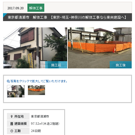
2017.09.20
解体工事
東京都清瀬市 解体工事 【東京・埼玉・神奈川の解体工事なら東央建設へ】
施工前
施工後
写真をクリックで拡大してご覧いただけます。
所在地
東京都清瀬市
建築規模
97.52㎡（木造２階建）
工期
24日間