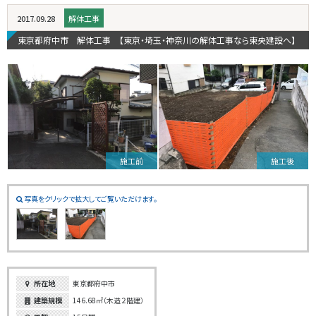
2017.09.28
解体工事
東京都府中市 解体工事 【東京・埼玉・神奈川の解体工事なら東央建設へ】
施工前
施工後
写真をクリックで拡大してご覧いただけます。
所在地
東京都府中市
建築規模
146.68㎡（木造２階建）