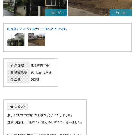
施工前
施工後
写真をクリックで拡大してご覧いただけます。
所在地
東京都国立市
建築規模
90.91㎡（2階建）
工期
9日間
コメント
東京都国立市の解体工事が完了いたしました。
近隣の皆様、ご理解とご協力ありがとうございました。