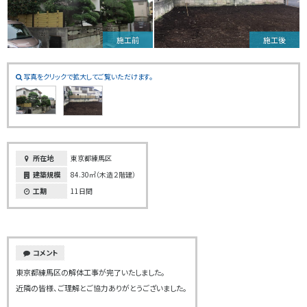
施工前
施工後
写真をクリックで拡大してご覧いただけます。
所在地
東京都練馬区
建築規模
84.30㎡（木造２階建）
工期
11日間
コメント
東京都練馬区の解体工事が完了いたしました。
近隣の皆様、ご理解とご協力ありがとうございました。