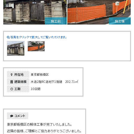
施工前
施工後
写真をクリックで拡大してご覧いただけます。
所在地
東京都板橋区
建築規模
木造2階RC造地下1階建 202.71㎡
工期
10日間
コメント
東京都板橋区の解体工事が完了いたしました。
近隣の皆様、ご理解とご協力ありがとうございました。