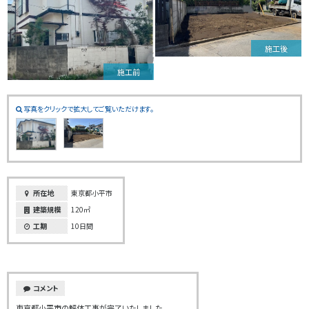
施工後
施工前
写真をクリックで拡大してご覧いただけます。
所在地
東京都小平市
建築規模
120㎡
工期
10日間
コメント
東京都小平市の解体工事が完了いたしました。