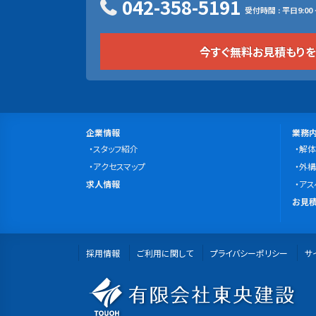
042-358-5191
受付時間 : 平日9:00 ~
今すぐ無料お見積もり
サ
会
事
企業情報
業務
社
スタッフ紹介
業
解体
イ
案
アクセスマップ
内
外構
ト
求
内
求人情報
容
アス
マ
人
無
お見積
情
料
ッ
報
お
プ
採用情報
ご利用に関して
プライバシーポリシー
見
サ
積
有
も
り・