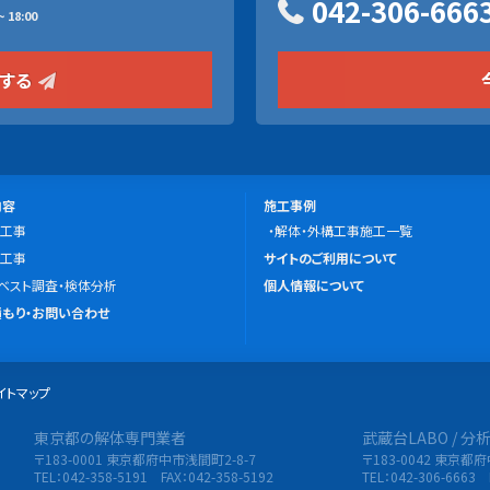
042-306-666
 18:00
をする
施
内容
施工事例
工事
工
解体・外構工事施工一覧
こ
工事
事
サイトのご利用について
の
ベスト調査・検体分析
例
個人情報について
サ
もり・お問い合わせ
イ
ト
イトマップ
に
つ
東京都の解体専門業者
武蔵台LABO / 
限会社 東央建設
い
〒183-0001 東京都府中市浅間町2-8-7
〒183-0042 東京都
て
TEL：042-358-5191 FAX：042-358-5192
TEL：042-306-6663 