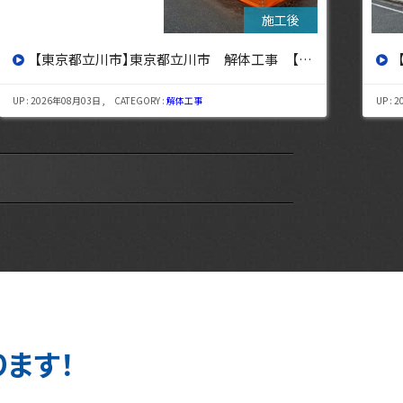
【東京都杉並区】東京都杉並区 解体工事【東京・埼玉・神奈川の解体工事なら東央建設へ】
UP : 2026年07月29日 , CATEGORY :
解体工事
UP : 
ります！