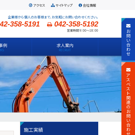
アクセス
サイトマップ
会社情報
企業様から個人のお客様まで、お気軽にお問い合わせください。
42-358-5191
042-358-5192
お
営業時間 9：00～18：00
問
い
合
事例
求人案内
わ
せ
ア
ス
ベ
ス
ト
関
連
の
お
問
い
合
施工実績
わ
せ