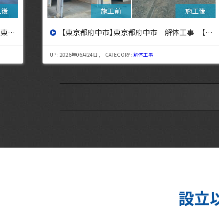
設へ】
【東京都三鷹市】東京都三鷹市 解体工事【東京・埼玉・神奈川の解体工事なら東央建設へ】
UP : 2026年08月06日 , CATEGORY :
解体工事
設立