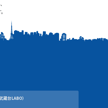
、
。
武蔵台LABO）