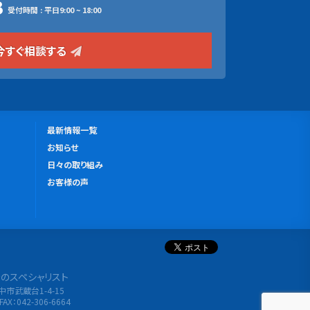
3
受付時間 : 平日9:00 ~ 18:00
今すぐ相談する
更
最新情報一覧
新
お知らせ
情
日々の取り組み
報
お客様の声
分析のスペシャリスト
府中市武蔵台1-4-15
FAX：042-306-6664