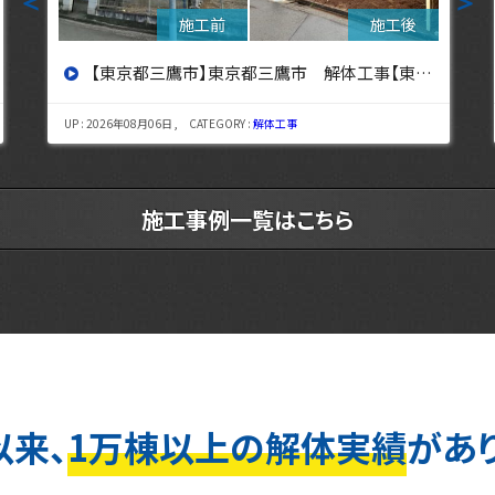
＜
＞
【東京都立川市】東京都立川市 解体工事 【東京・埼玉・神奈川の解体工事なら東央建設へ】
UP : 2026年08月03日 , CATEGORY :
解体工事
施工事例一覧はこちら
以来、
1万棟以上の解体実績
があ