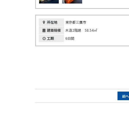
所在地
東京都三鷹市
建築規模
木造2階建 58.54㎡
工期
6日間
ペ
前
ー
ジ
ナ
ビ