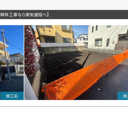
の解体工事なら東央建設へ】
施工前
施