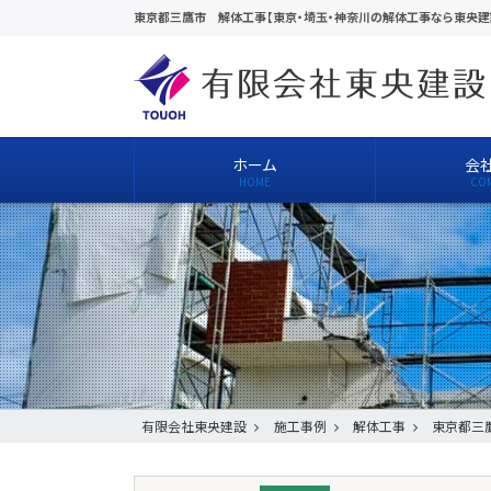
東京都三鷹市 解体工事【東京・埼玉・神奈川の解体工事なら東央建
ホーム
会
有限会社東央建設
施工事例
解体工事
東京都三