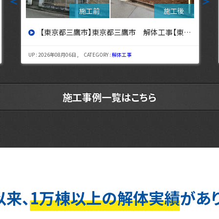
＜
＞
【東京都立川市】東京都立川市 解体工事 【東京・埼玉・神奈川の解体工事なら東央建設へ】
UP : 2026年08月03日 , CATEGORY :
解体工事
施工事例一覧はこちら
以来、
1万棟以上の解体実績
があ