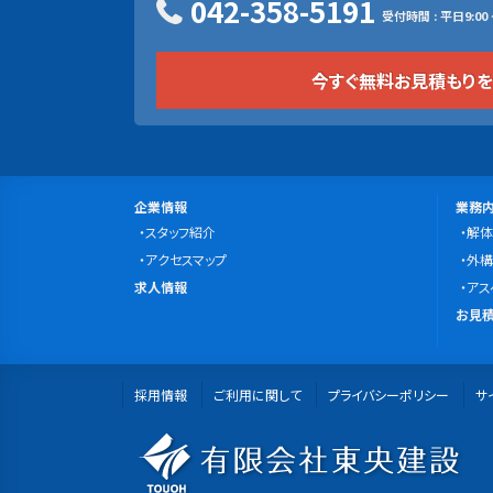
042-358-5191
受付時間 : 平日9:00 ~
今すぐ無料お見積もり
サ
会
事
企業情報
業務
社
スタッフ紹介
業
解体
イ
案
アクセスマップ
内
外構
ト
求
内
求人情報
容
アス
マ
人
無
お見積
情
料
ッ
報
お
プ
採用情報
ご利用に関して
プライバシーポリシー
見
サ
積
有
も
り・