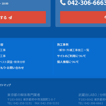
042-306-666
 18:00
をする
施
内容
施工事例
工事
工
解体・外構工事施工一覧
こ
工事
事
サイトのご利用について
の
ベスト調査・検体分析
例
個人情報について
サ
もり・お問い合わせ
イ
ト
イトマップ
に
つ
東京都の解体専門業者
武蔵台LABO / 
限会社 東央建設
い
〒183-0001 東京都府中市浅間町2-8-7
〒183-0042 東京都
て
TEL：042-358-5191 FAX：042-358-5192
TEL：042-306-6663 