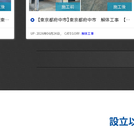
設へ】
【東京都三鷹市】東京都三鷹市 解体工事【東京・埼玉・神奈川の解体工事なら東央建設へ】
UP : 2026年08月06日 , CATEGORY :
解体工事
設立