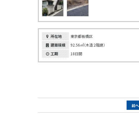
所在地
東京都板橋区
建築規模
92.56㎡（木造２階建）
工期
18日間
ペ
前
ー
ジ
ナ
ビ