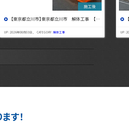
【東京都杉並区】東京都杉並区 解体工事【東京・埼玉・神奈川の解体工事なら東央建設へ】
UP : 2026年07月29日 , CATEGORY :
解体工事
UP : 
ります！