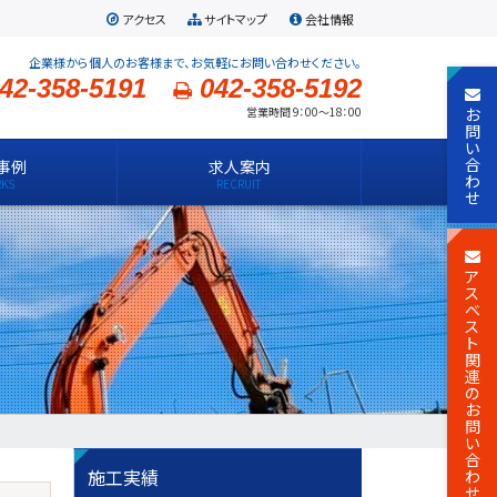
アクセス
サイトマップ
会社情報
企業様から個人のお客様まで、お気軽にお問い合わせください。
42-358-5191
042-358-5192
お
営業時間 9：00～18：00
問
い
合
事例
求人案内
わ
せ
ア
ス
ベ
ス
ト
関
連
の
お
問
い
合
施工実績
わ
せ