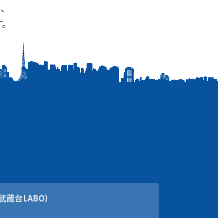
、
。
武蔵台LABO）