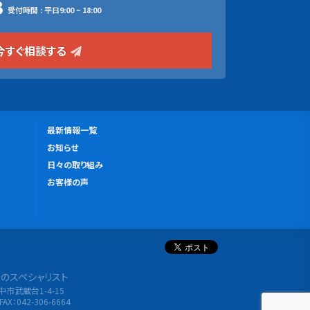
3
受付時間 : 平日9:00 ~ 18:00
今すぐ相談する
更
最新情報一覧
新
お知らせ
情
日々の取り組み
報
お客様の声
分析のスペシャリスト
府中市武蔵台1-4-15
FAX：042-306-6664