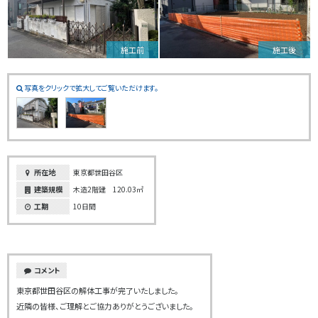
施工前
施工後
写真をクリックで拡大してご覧いただけます。
所在地
東京都世田谷区
建築規模
木造2階建 120.03㎡
工期
10日間
コメント
東京都世田谷区の解体工事が完了いたしました。
近隣の皆様、ご理解とご協力ありがとうございました。