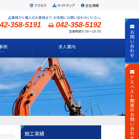
アクセス
サイトマップ
会社情報
企業様から個人のお客様まで、お気軽にお問い合わせください。
42-358-5191
042-358-5192
お
営業時間 9：00～18：00
問
い
合
事例
求人案内
わ
せ
ア
ス
ベ
ス
ト
関
連
の
お
問
い
合
施工実績
わ
せ