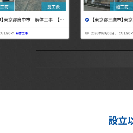
設へ】
【東京都三鷹市】東京都三鷹市 解体工事【東京・埼玉・神奈川の解体工事なら東央建設へ】
UP : 2026年08月06日 , CATEGORY :
解体工事
設立