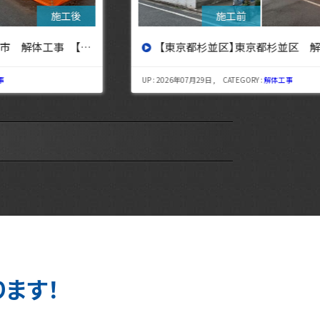
【東京都杉並区】東京都杉並区 解体工事【東京・埼玉・神奈川の解体工事なら東央建設へ】
UP : 2026年07月29日 , CATEGORY :
解体工事
UP : 
ります！