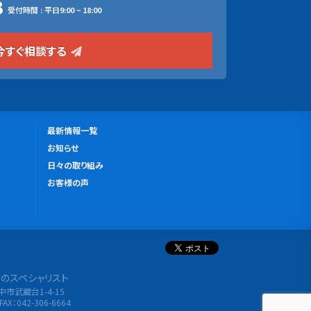
3
受付時間 : 平日9:00 ~ 18:00
今すぐ相談する
更
最新情報一覧
新
お知らせ
情
日々の取り組み
報
お客様の声
分析のスペシャリスト
府中市武蔵台1-4-15
FAX：042-306-6664