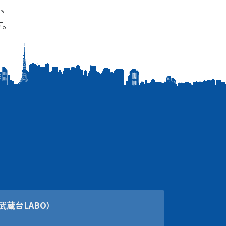
、
。
武蔵台LABO）