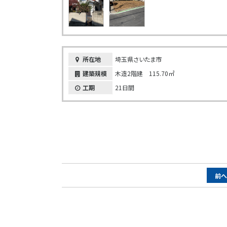
所在地
埼玉県さいたま市
建築規模
木造2階建 115.70㎡
工期
21日間
ペ
前
ー
ジ
ナ
ビ