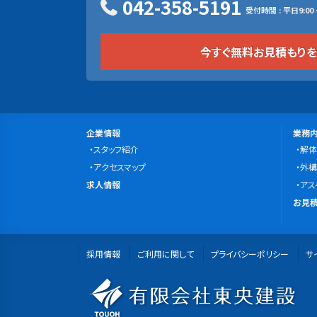
042-358-5191
受付時間 : 平日9:00 ~
今すぐ無料お見積もり
サ
会
事
企業情報
業務
社
スタッフ紹介
業
解体
イ
案
アクセスマップ
内
外構
ト
求
内
求人情報
容
アス
マ
人
無
お見積
情
料
ッ
報
お
プ
採用情報
ご利用に関して
プライバシーポリシー
見
サ
積
有
も
り・