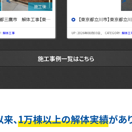
＜
＞
【東京都立川市】東京都立川市 解体工事 【東京・埼玉・神奈川の解体工事なら東央建設へ】
UP : 2026年08月03日 , CATEGORY :
解体工事
施工事例一覧はこちら
以来、
1万棟以上の解体実績
があ