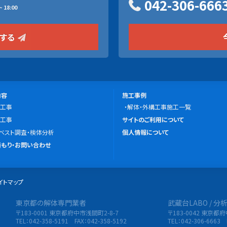
042-306-666
 18:00
をする
施
内容
施工事例
工事
工
解体・外構工事施工一覧
こ
工事
事
サイトのご利用について
の
ベスト調査・検体分析
例
個人情報について
サ
もり・お問い合わせ
イ
ト
イトマップ
に
つ
東京都の解体専門業者
武蔵台LABO / 
限会社 東央建設
い
〒183-0001 東京都府中市浅間町2-8-7
〒183-0042 東京都
て
TEL：042-358-5191 FAX：042-358-5192
TEL：042-306-6663 