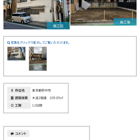
施工後
施工前
写真をクリックで拡大してご覧いただけます。
所在地
東京都府中市
建築規模
木造2階建 109.09㎡
工期
12日間
コメント