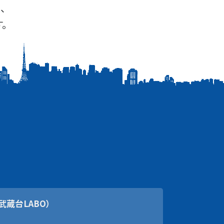
、
。
武蔵台LABO）