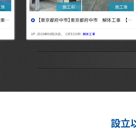
設へ】
【東京都三鷹市】東京都三鷹市 解体工事【東京・埼玉・神奈川の解体工事なら東央建設へ】
UP : 2026年08月06日 , CATEGORY :
解体工事
設立