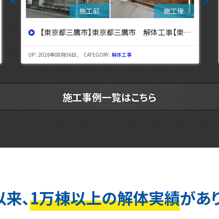
＜
＞
【東京都立川市】東京都立川市 解体工事 【東京・埼玉・神奈川の解体工事なら東央建設へ】
UP : 2026年08月03日 , CATEGORY :
解体工事
施工事例一覧はこちら
以来、
1万棟以上の解体実績
があ