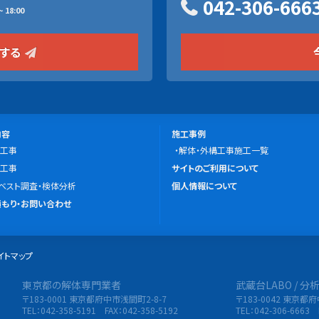
042-306-666
 18:00
をする
施
内容
施工事例
工事
工
解体・外構工事施工一覧
こ
工事
事
サイトのご利用について
の
ベスト調査・検体分析
例
個人情報について
サ
もり・お問い合わせ
イ
ト
イトマップ
に
つ
東京都の解体専門業者
武蔵台LABO / 
限会社 東央建設
い
〒183-0001 東京都府中市浅間町2-8-7
〒183-0042 東京都
て
TEL：042-358-5191 FAX：042-358-5192
TEL：042-306-6663 