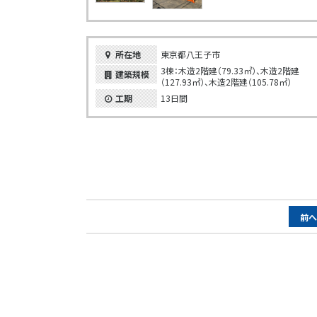
所在地
東京都八王子市
3棟：木造2階建（79.33㎡）、木造2階建
建築規模
（127.93㎡）、木造2階建（105.78㎡）
工期
13日間
ペ
前
ー
ジ
ナ
ビ
ゲ