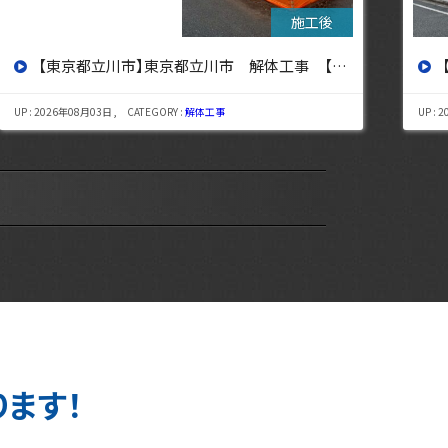
【東京都杉並区】東京都杉並区 解体工事【東京・埼玉・神奈川の解体工事なら東央建設へ】
UP : 2026年07月29日 , CATEGORY :
解体工事
UP : 
ります！