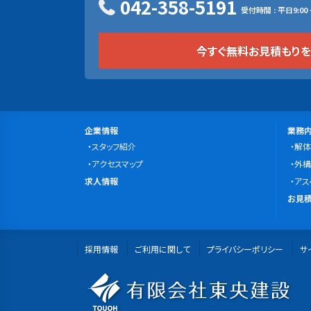
042-358-5191
受付時間 : 平日9:00 ~
今すぐ無料お見積もり
サ
会
事
企業情報
業務
社
スタッフ紹介
業
解体
イ
案
アクセスマップ
内
外構
ト
求
内
求人情報
容
アス
マ
人
無
お見積
情
料
ッ
報
お
プ
採用情報
ご利用に関して
プライバシーポリシー
見
サ
積
有
も
り・