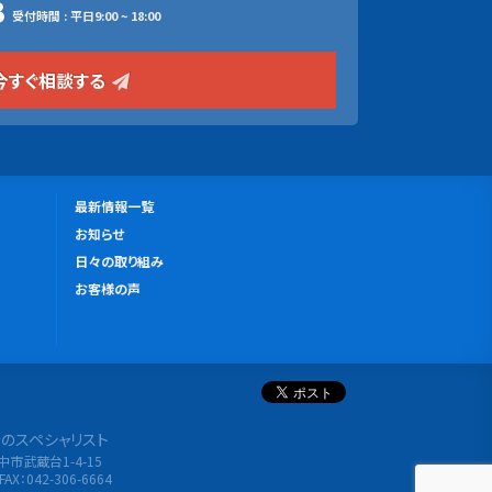
3
受付時間 : 平日9:00 ~ 18:00
今すぐ相談する
更
最新情報一覧
新
お知らせ
情
日々の取り組み
報
お客様の声
分析のスペシャリスト
府中市武蔵台1-4-15
FAX：042-306-6664