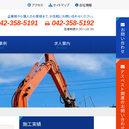
アクセス
サイトマップ
会社情報
企業様から個人のお客様まで、お気軽にお問い合わせください。
42-358-5191
042-358-5192
お
営業時間 9：00～18：00
問
い
合
事例
求人案内
わ
せ
ア
ス
ベ
ス
ト
関
連
の
お
問
い
合
施工実績
わ
せ