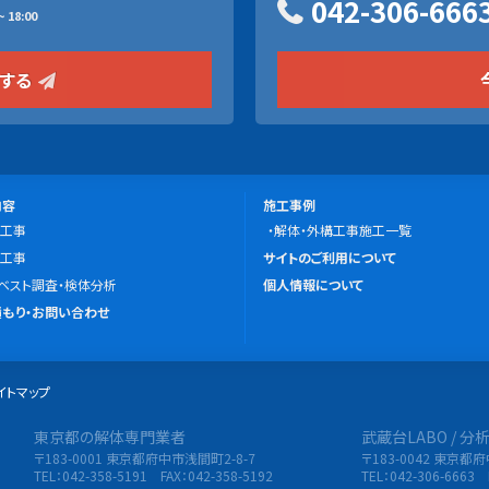
042-306-666
 18:00
をする
施
内容
施工事例
工事
工
解体・外構工事施工一覧
こ
工事
事
サイトのご利用について
の
ベスト調査・検体分析
例
個人情報について
サ
もり・お問い合わせ
イ
ト
イトマップ
に
つ
東京都の解体専門業者
武蔵台LABO / 
限会社 東央建設
い
〒183-0001 東京都府中市浅間町2-8-7
〒183-0042 東京都
て
TEL：042-358-5191 FAX：042-358-5192
TEL：042-306-6663 