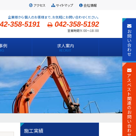
アクセス
サイトマップ
会社情報
企業様から個人のお客様まで、お気軽にお問い合わせください。
42-358-5191
042-358-5192
お
営業時間 9：00～18：00
問
い
合
事例
求人案内
わ
せ
ア
ス
ベ
ス
ト
関
連
の
お
問
い
合
施工実績
わ
せ