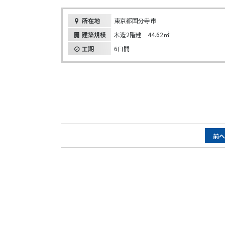
所在地
東京都国分寺市
建築規模
木造2階建 44.62㎡
工期
6日間
ペ
前
ー
ジ
ナ
ビ
ゲ
ー