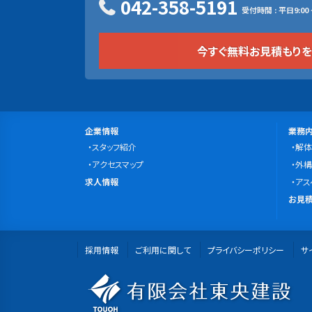
042-358-5191
受付時間 : 平日9:00 ~
今すぐ無料お見積もり
サ
会
事
企業情報
業務
社
スタッフ紹介
業
解体
イ
案
アクセスマップ
内
外構
ト
求
内
求人情報
容
アス
マ
人
無
お見積
情
料
ッ
報
お
プ
採用情報
ご利用に関して
プライバシーポリシー
見
サ
積
有
も
り・