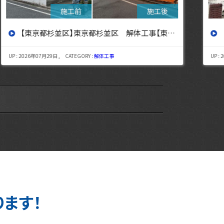
【東京都杉並区】東京都杉並区 解体工事【東京・埼玉・神奈川の解体工事なら東央建設へ】
UP : 2026年07月29日 , CATEGORY :
解体工事
UP : 
ります！