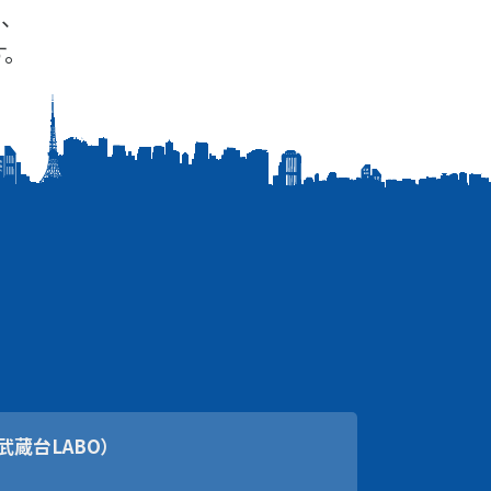
、
。
武蔵台LABO）