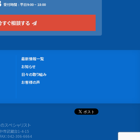
3
受付時間 : 平日9:00 ~ 18:00
今すぐ相談する
更
最新情報一覧
新
お知らせ
情
日々の取り組み
報
お客様の声
分析のスペシャリスト
府中市武蔵台1-4-15
FAX：042-306-6664