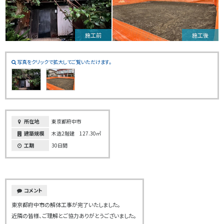
施工前
施工後
写真をクリックで拡大してご覧いただけます。
所在地
東京都府中市
建築規模
木造2階建 127.30㎡
工期
30日間
コメント
東京都府中市の解体工事が完了いたしました。
近隣の皆様、ご理解とご協力ありがとうございました。